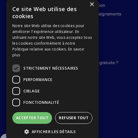
×
Politique de sécurité de l'information
Ce site Web utilise des
Politique-cadre sur la protection des renseignements
cookies
personnels
Notre site Web utilise des cookies pour
Conditions d'utilisation
améliorer l'expérience utilisateur. En
Conditions d'abonnement
utilisant notre site Web, vous acceptez tous
les cookies conformément à notre
Fournisseurs de services tiers
Politique relative aux cookies.
En savoir
Garantie SEQUENCE™
plus
Pourquoi Oplan plutôt qu'une alternative gratuite ?
STRICTEMENT NÉCESSAIRES
PERFORMANCE
CIBLAGE
FONCTIONNALITÉ
ACCEPTER TOUT
REFUSER TOUT
AFFICHER LES DÉTAILS